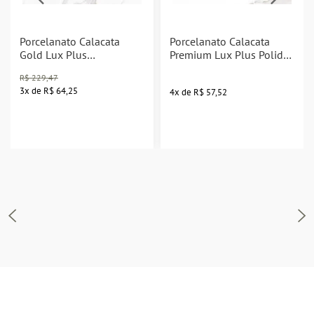
Porcelanato Calacata
Porcelanato Calacata
Gold Lux Plus
Premium Lux Plus Polido
Embramaco 82x82
Embramaco 82x82
R$
229,47
Cx2,02 P82008 Fl
Cx2,02 P82034
3
x
de
R$ 64,25
4
x
de
R$ 57,52