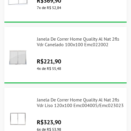
R$
369,90
7
x
de
R$ 52,84
Janela De Correr Home Quality Al Nat 2fls
Vdr Canelado 100x100 Emc022002
R$
221,90
4
x
de
R$ 55,48
Janela De Correr Home Quality Al Nat 2fls
Vdr Liso 120x100 Emc004005/Emc023023
R$
323,90
6
x
de
R$ 53,98