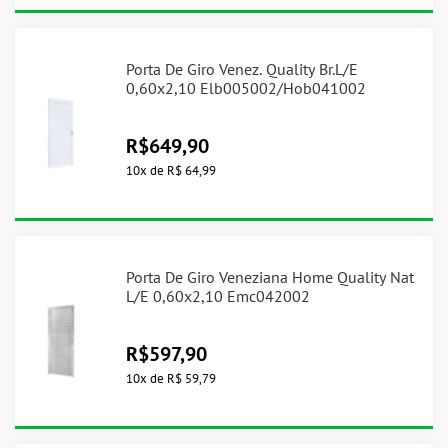
Porta De Giro Venez. Quality Br.L/E
0,60x2,10 Elb005002/Hob041002
R$
649,90
10
x
de
R$ 64,99
Porta De Giro Veneziana Home Quality Nat
L/E 0,60x2,10 Emc042002
R$
597,90
10
x
de
R$ 59,79