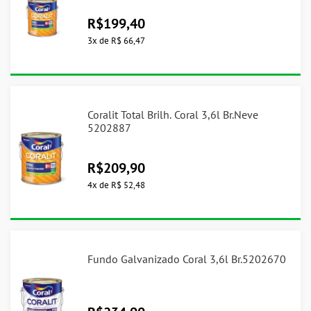
R$
199,40
3
x
de
R$ 66,47
Coralit Total Brilh. Coral 3,6l Br.Neve
5202887
R$
209,90
4
x
de
R$ 52,48
Fundo Galvanizado Coral 3,6l Br.5202670