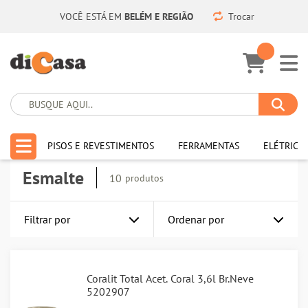
VOCÊ ESTÁ EM
BELÉM E REGIÃO
Trocar
HOME
PINTURA
TINTAS
ESMALTE
PISOS E REVESTIMENTOS
FERRAMENTAS
ELÉTRICA
Esmalte
10
produtos
Filtrar por
Ordenar por
Coralit Total Acet. Coral 3,6l Br.Neve
5202907