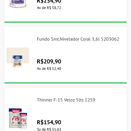
R$
234,90
4
x
de
R$ 58,72
Fundo Sint.Nivelador Coral 3,6l 5203062
R$
209,90
4
x
de
R$ 52,48
Thinner F-15 Veloz 5lts 1259
R$
154,90
3
x
de
R$ 51,63