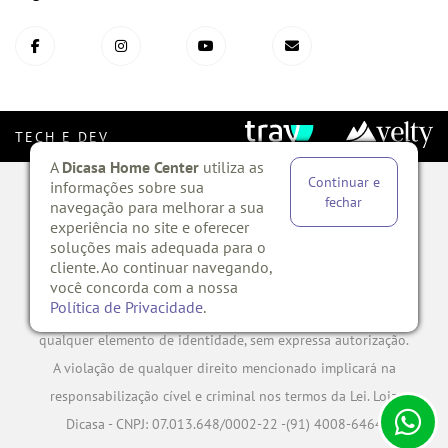
TECH E DEV
A
Dicasa Home Center
utiliza as
Continuar e
informações sobre sua
Copyright ©?2020 TODOS OS DIREITOS RESERVADOS. Todo o
fechar
navegação para melhorar a sua
experiência no site e oferecer
conteúdo do site, todas as fotos, imagens, logotipos, marcas,
soluções mais adequada para o
dizeres, som, software, conjunto imagem, layout, aqui
cliente. Ao continuar navegando,
veiculados são de propriedade exclusiva da Dicasa HOME
você concorda com a nossa
Política de Privacidade
.
CENTER. É vedada qualquer reprodução, total ou parcial, de
qualquer elemento de identidade, sem expressa autorização.
A violação de qualquer direito mencionado implicará na
responsabilização cível e criminal nos termos da Lei. Loja
Dicasa - CNPJ: 07.013.648/0002-22 -(91) 4008-6464