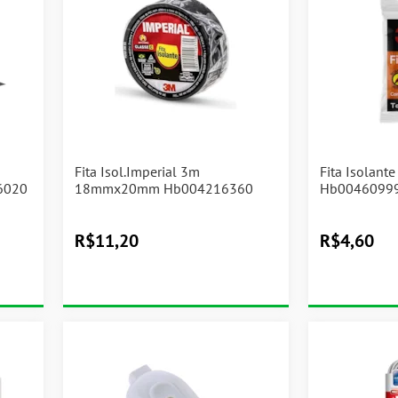
Fita Isol.Imperial 3m
Fita Isolan
6020
18mmx20mm Hb004216360
Hb0046099
R$
11,20
R$
4,60