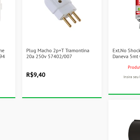
me
Plug Macho 2p+T Tramontina
Ext.No Shoc
3194
20a 250v 57402/007
Daneva 5mt 
Produt
R$
9,40