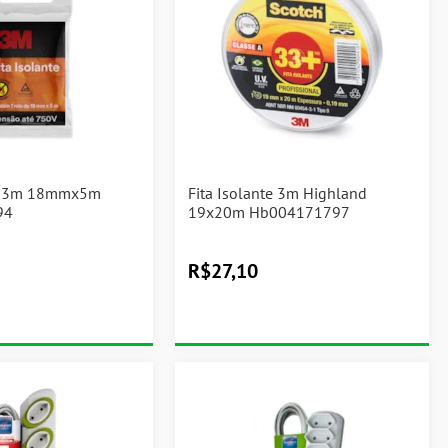
te 3m 18mmx5m
Fita Isolante 3m Highland
94
19x20m Hb004171797
R$
27,10