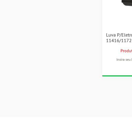
Luva P/Eletr
11416/1172
Produt