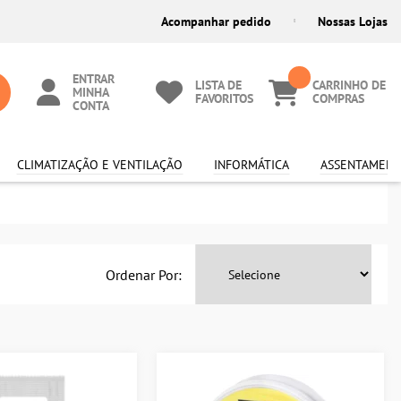
Acompanhar pedido
Nossas Lojas
ENTRAR
LISTA DE
CARRINHO DE
MINHA
FAVORITOS
COMPRAS
CONTA
CLIMATIZAÇÃO E VENTILAÇÃO
INFORMÁTICA
ASSENTAMENT
Ordenar Por: