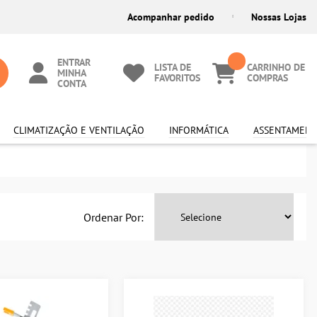
Acompanhar pedido
Nossas Lojas
ENTRAR
LISTA DE
CARRINHO DE
MINHA
FAVORITOS
COMPRAS
CONTA
CLIMATIZAÇÃO E VENTILAÇÃO
INFORMÁTICA
ASSENTAMENT
Ordenar Por: