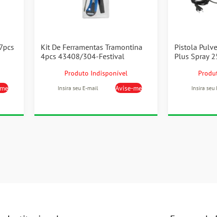
7pcs
Kit De Ferramentas Tramontina
Pistola Pulv
4pcs 43408/304-Festival
Plus Spray 
920.8053-0
Produto Indisponível
Produt