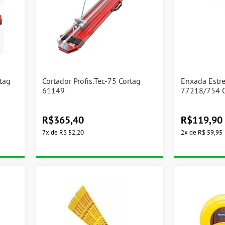
tag
Cortador Profis.Tec-75 Cortag
Enxada Estre
61149
77218/754 
R$
365,40
R$
119,90
7
x
de
R$ 52,20
2
x
de
R$ 59,95