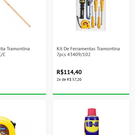
ita Tramontina
Kit De Ferramentas Tramontina
C/C
7pcs 43409/102
R$
114,40
2
x
de
R$ 57,20