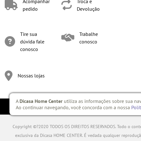
Acompanhar
Troca e
pedido
Devolução
Tire sua
Trabalhe
dúvida fale
conosco
conosco
Nossas lojas
A
Dicasa Home Center
utiliza as informações sobre sua na
Ao continuar navegando, você concorda com a nossa
Polí
Copyright ©?2020 TODOS OS DIREITOS RESERVADOS. Todo o conteúdo d
exclusiva da Dicasa HOME CENTER. É vedada qualquer reprodução, 