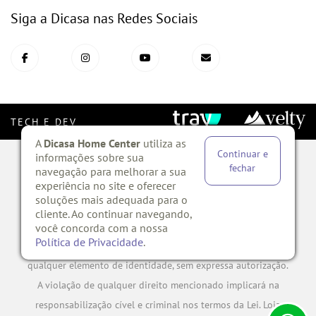
Siga a Dicasa nas Redes Sociais
TECH E DEV
A
Dicasa Home Center
utiliza as
Continuar e
informações sobre sua
Copyright ©?2020 TODOS OS DIREITOS RESERVADOS. Todo o
fechar
navegação para melhorar a sua
experiência no site e oferecer
conteúdo do site, todas as fotos, imagens, logotipos, marcas,
soluções mais adequada para o
dizeres, som, software, conjunto imagem, layout, aqui
cliente. Ao continuar navegando,
veiculados são de propriedade exclusiva da Dicasa HOME
você concorda com a nossa
Política de Privacidade
.
CENTER. É vedada qualquer reprodução, total ou parcial, de
qualquer elemento de identidade, sem expressa autorização.
A violação de qualquer direito mencionado implicará na
responsabilização cível e criminal nos termos da Lei. Loja